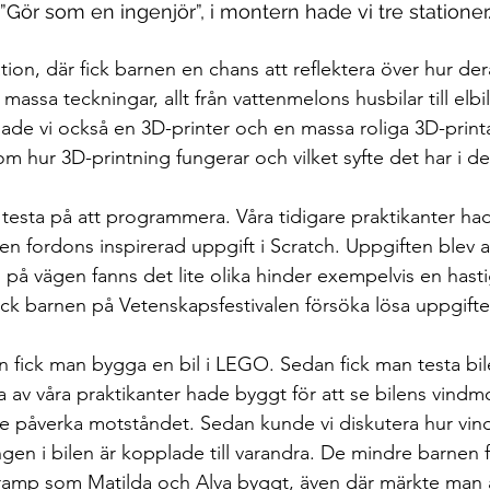
ör som en ingenjör”, i montern hade vi tre stationer.
tation, där fick barnen en chans att reflektera över hur d
in massa teckningar, allt från vattenmelons husbilar till elbi
ade vi också en 3D-printer och en massa roliga 3D-printa
om hur 3D-printning fungerar och vilket syfte det har i 
 testa på att programmera. Våra tidigare praktikanter hade
en fordons inspirerad uppgift i Scratch. Uppgiften blev att
, på vägen fanns det lite olika hinder exempelvis en hast
 fick barnen på Vetenskapsfestivalen försöka lösa uppgifte
n fick man bygga en bil i LEGO. Sedan fick man testa bil
 av våra praktikanter hade byggt för att se bilens vindm
de påverka motståndet. Sedan kunde vi diskutera hur vi
gen i bilen är kopplade till varandra. De mindre barnen f
en ramp som Matilda och Alva byggt, även där märkte man 