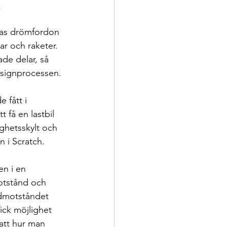
 
eras drömfordon 
lar och raketer. 
de delar, så 
designprocessen. 
 fått i 
 få en lastbil 
ighetsskylt och 
n i Scratch.
en i en 
otstånd och 
ndmotståndet 
ick möjlighet 
att hur man 