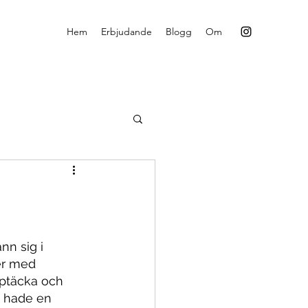
Hem
Erbjudande
Blogg
Om
n sig i 
er med 
pptäcka och 
i hade en 