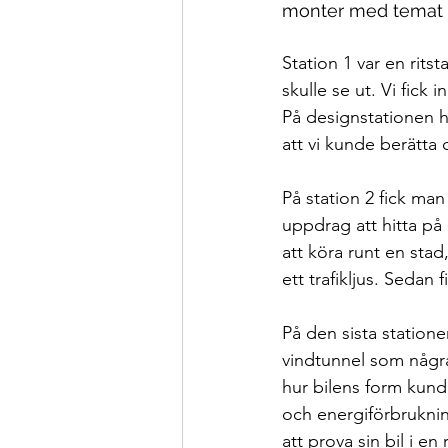
monter med temat ”G
Station 1 var en rits
skulle se ut. Vi fick 
På designstationen h
att vi kunde berätta 
På station 2 fick man
uppdrag att hitta på 
att köra runt en stad
ett trafikljus. Sedan
På den sista statione
vindtunnel som några
hur bilens form kun
och energiförbruknin
att prova sin bil i 