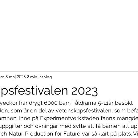
ure
8 maj 2023
2 min läsning
psfestivalen 2023
veckor har drygt 6000 barn i åldrarna 5-11år besökt 
en, som är en del av vetenskapsfestivalen, som befan
ihamnen. Inne på Experimentverkstaden fanns mängd
ppgifter och övningar med syfte att få barnen att u
ch Natur. Production for Future var såklart på plats. V