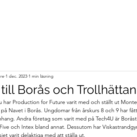
ure
1 dec. 2023
1 min läsning
 till Borås och Trollhättan
 har Production for Future varit med och ställt ut Monte
 på Navet i Borås. Ungdomar från årskurs 8 och 9 har fåt
nhang. Andra företag som varit med på Tech4U är Boråst
Five och Intex bland annat. Dessutom har Viskastrandgy
t varit delaktiga med att ställa ut.