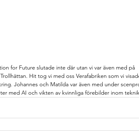
ion for Future slutade inte där utan vi var även med på 
rollhättan. Hit tog vi med oss Verafabriken som vi visa
ring. Johannes och Matilda var även med under scenp
er med AI och vikten av kvinnliga förebilder inom tekni