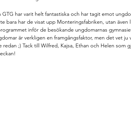
ån GTG har varit helt fantastiska och har tagit emot ungd
Inte bara har de visat upp Monteringsfabriken, utan även lag
programmet inför de besökande ungdomarnas gymnasieva
omar är verkligen en framgångsfaktor, men det vet ju v
 redan ;) Tack till Wilfred, Kajsa, Ethan och Helen som gj
veckan! 