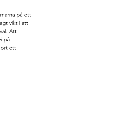
omarna på ett 
t vikt i att 
l. Att 
i på 
ort ett 