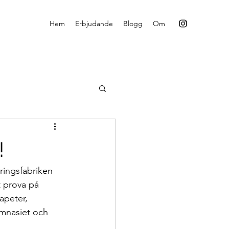
Hem
Erbjudande
Blogg
Om
!
ringsfabriken 
t prova på 
apeter, 
mnasiet och 