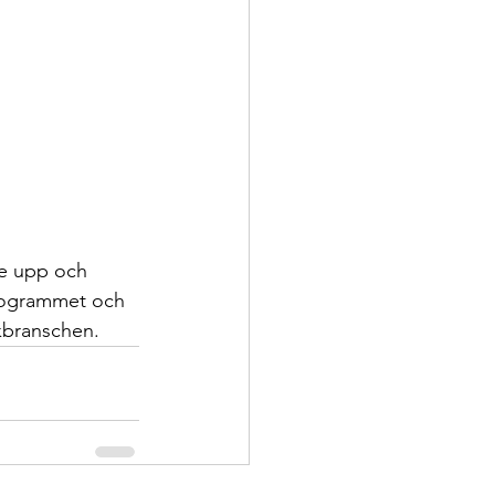
de upp och 
rogrammet och 
kbranschen.