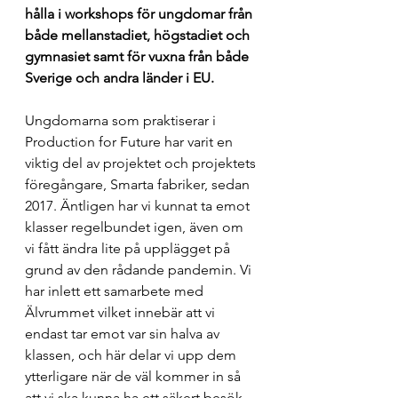
hålla i workshops för ungdomar från 
både mellanstadiet, högstadiet och 
gymnasiet samt för vuxna från både 
Sverige och andra länder i EU.
Ungdomarna som praktiserar i 
Production for Future har varit en 
viktig del av projektet och projektets 
föregångare, Smarta fabriker, sedan 
2017. Äntligen har vi kunnat ta emot 
klasser regelbundet igen, även om 
vi fått ändra lite på upplägget på 
grund av den rådande pandemin. Vi 
har inlett ett samarbete med 
Älvrummet vilket innebär att vi 
endast tar emot var sin halva av 
klassen, och här delar vi upp dem 
ytterligare när de väl kommer in så 
att vi ska kunna ha ett säkert besök 