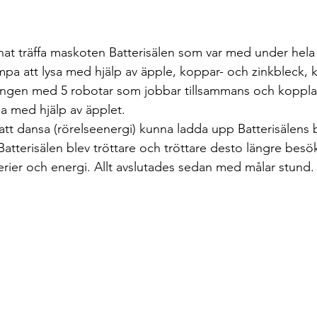
nat träffa maskoten Batterisälen som var med under hela
lampa att lysa med hjälp av äpple, koppar- och zinkbleck, k
gen med 5 robotar som jobbar tillsammans och koppla de
sa med hjälp av äpplet. 
tt dansa (rörelseenergi) kunna ladda upp Batterisälens b
 Batterisälen blev tröttare och tröttare desto längre besök
terier och energi. Allt avslutades sedan med målar stund.