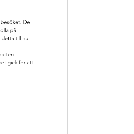
 besöket. De 
olla på 
tta till hur 
atteri 
et gick för att 
 