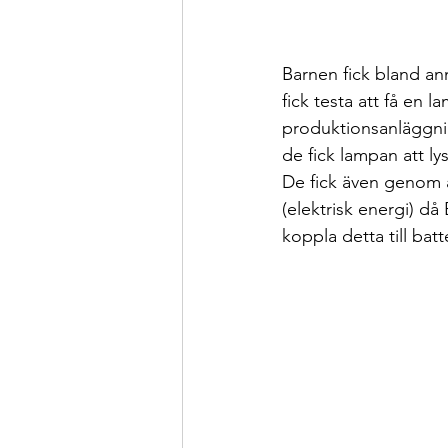
Barnen fick bland an
fick testa att få en 
produktionsanläggnin
de fick lampan att ly
De fick även genom a
(elektrisk energi) då
koppla detta till bat