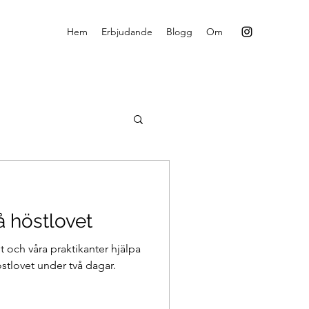
Hem
Erbjudande
Blogg
Om
å höstlovet
et och våra praktikanter hjälpa
östlovet under två dagar.